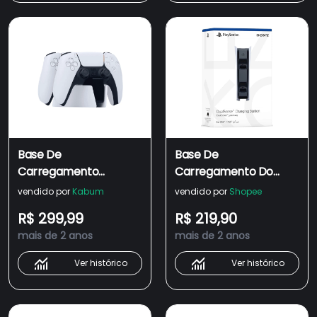
Base De
Base De
Carregamento
Carregamento Do
Dualsense Sony Ps5
Dualsense Ps5 Novo
vendido por
Kabum
vendido por
Shopee
Lacrado Original
R$ 299,99
R$ 219,90
mais de 2 anos
mais de 2 anos
Ver histórico
Ver histórico