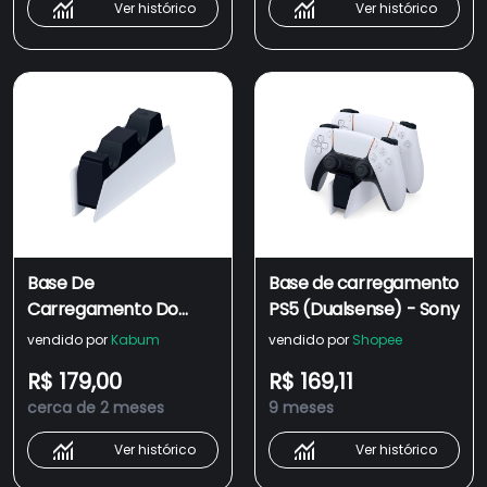
Ver histórico
Ver histórico
Base De
Base de carregamento
Carregamento Do
PS5 (Dualsense) - Sony
Dualsense Playstation
vendido por
Kabum
vendido por
Shopee
5
R$ 179,00
R$ 169,11
cerca de 2 meses
9 meses
Ver histórico
Ver histórico