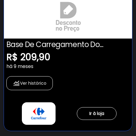
Base De Carregamento Do
Dualsense Ps5
R$ 209,90
há 9 meses
Ver histórico
Ir à loja