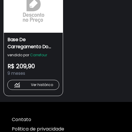
Base De
Carregamento Do
Dualsense Ps5
vendido por
Carrefour
R$ 209,90
9 meses
Ver histórico
Contato
Politica de privacidade