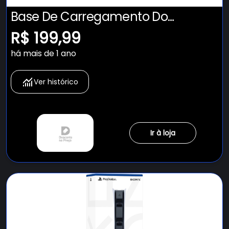
Base De Carregamento Do
Dualsense¿ - PS5
R$ 199,99
há mais de 1 ano
Ver histórico
Ir à loja