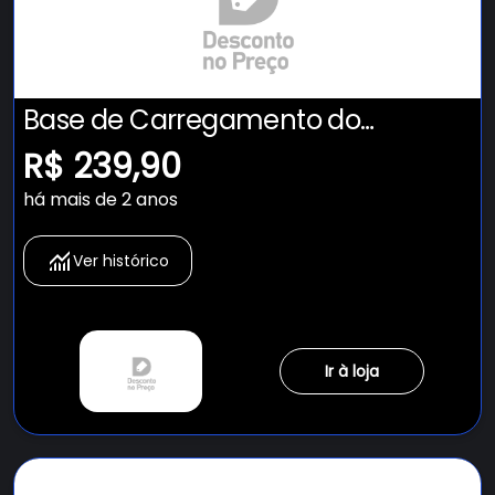
Base de Carregamento do
Dualsense PS5
R$ 239,90
há mais de 2 anos
Ver histórico
Ir à loja