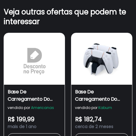
Veja outras ofertas que podem te
interessar
Base De
Base De
Carregamento Do
Carregamento Do
Dualsense¿ - PS5
Dualsense Playstation
vendido por
Americanas
vendido por
Kabum
5
R$ 199,99
R$ 182,74
mais de 1 ano
cerca de 2 meses