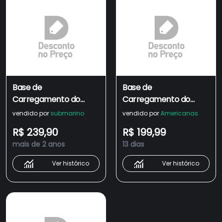
Base de
Base de
Carregamento do
Carregamento do
Dualsense PS5
Controle Dualsense -
vendido por
submarino
vendido por
Americanas
PS5 em Promoção |
R$ 239,90
R$ 199,99
Ofertas na Americanas
mais de 2 anos
13 dias
Ver histórico
Ver histórico