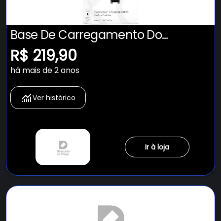
Base De Carregamento Do
Dualsense Ps5 Novo Lacrado
R$ 219,90
Original
há mais de 2 anos
Ver histórico
Ir à loja