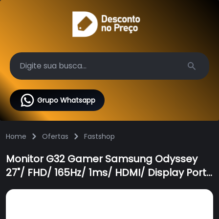
Search
Grupo Whatsapp
Home
Ofertas
Fastshop
Monitor G32 Gamer Samsung Odyssey
27"/ FHD/ 165Hz/ 1ms/ HDMI/ Display Port/
FreeSync Premium-LS27AG320NLXZD