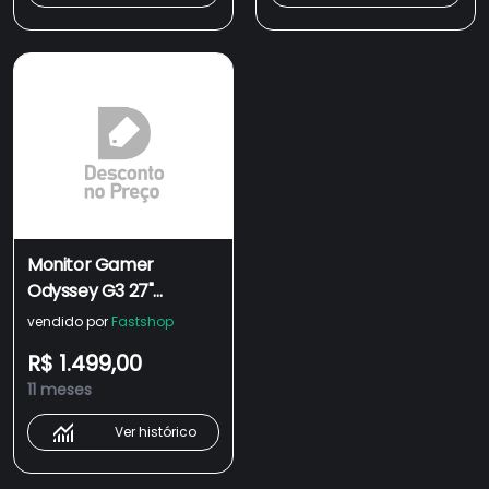
Monitor Gamer
Odyssey G3 27"
Samsung com
vendido por
Fastshop
3,000:1(Typ.), FHD,
R$ 1.499,00
180Hz, 1 ms -
11 meses
LS27DG300ELXZD
Ver histórico