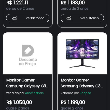
R$ 1.221,11
R$ 1.183,00
Fhd, 165hz, 1ms, Com
cerca de 2 anos
cerca de 2 anos
Ajuste De Altura, Hdmi,
Dp, Freesync
Ver histórico
Ver histórico
Monitor Gamer
Monitor Gamer
Samsung Odyssey G32
Samsung Odyssey G32
27 fhd, Tela Plana,
27 Led FHD HDR 165Hz
vendido por
Americanas
vendido por
Shopee
165Hz, 1ms, hdmi,
1ms HDMI DP IPS
R$ 1.058,00
R$ 1.199,00
FreeSync Premium,
Freesync Pivot
quase 2 anos
quase 2 anos
Game Mode