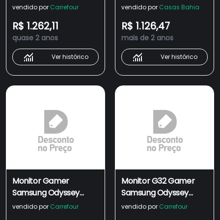
G32a 27&quot;, 165hz,
27" FHD, Tela Plana,
vendido por
Carrefour
vendido por
Casas Bahia
1ms, Ajuste De Altura,
165Hz, 1ms, HDMI,
R$ 1.262,11
R$ 1.126,47
Hdmi, Dp E Série G32
FreeSync Premium,
quase 2 anos
mais de 2 anos
27&quot;
Game Mode
Ver histórico
Ver histórico
Monitor Gamer
Monitor G32 Gamer
Samsung Odyssey
Samsung Odyssey
G32a 27&#39;&#39;
27&quot; Preto
vendido por
Carrefour
vendido por
Carrefour
Preto Ls27ag320nlxzd,