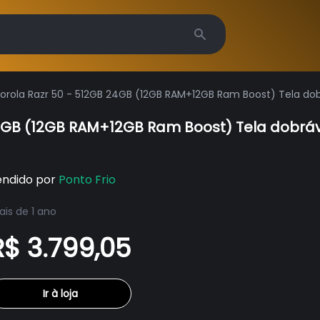
Search
ola Razr 50 - 512GB 24GB (12GB RAM+12GB Ram Boost) Tela dobr
GB (12GB RAM+12GB Ram Boost) Tela dobrável
endido por
Ponto Frio
is de 1 ano
R$ 3.799,05
Ir à loja